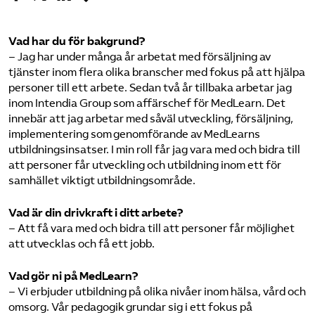
Logga in på Arbetsgivarguiden
Vad har du för bakgrund?
– Jag har under många år arbetat med försäljning av
Sök på utbildningsforetagen.se
tjänster inom flera olika branscher med fokus på att hjälpa
personer till ett arbete. Sedan två år tillbaka arbetar jag
inom Intendia Group som affärschef för MedLearn. Det
innebär att jag arbetar med såväl utveckling, försäljning,
implementering som genomförande av MedLearns
utbildningsinsatser. I min roll får jag vara med och bidra till
att personer får utveckling och utbildning inom ett för
samhället viktigt utbildningsområde.
Vad är din drivkraft i ditt arbete?
– Att få vara med och bidra till att personer får möjlighet
att utvecklas och få ett jobb.
Vad gör ni på MedLearn?
– Vi erbjuder utbildning på olika nivåer inom hälsa, vård och
omsorg. Vår pedagogik grundar sig i ett fokus på