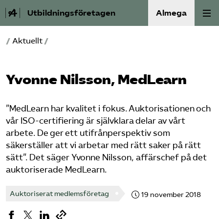
Utbildningsföretagen
Almega
/
Aktuellt
/
Bli medlem
Om Utbildnings­företagen
Yvonne Nilsson, MedLearn
Våra frågor
”MedLearn har kvalitet i fokus. Auktorisationen och
vår ISO-certifiering är självklara delar av vårt
Auktorisation
arbete. De ger ett utifrånperspektiv som
säkerställer att vi arbetar med rätt saker på rätt
Kontakt
sätt”. Det säger Yvonne Nilsson, affärschef på det
auktoriserade MedLearn.
Mina sidor (almega.se)
Auktoriserat medlemsföretag
19 november 2018
Bli medlem