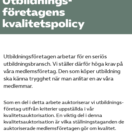
Utbildnings­
företagens
Logga in på Arbetsgivarguiden
kvalitetspolicy
Sök på utbildningsforetagen.se
Utbildnings­företagen arbetar för en seriös
utbildningsbransch. Vi ställer därför höga krav på
våra medlems­företag. Den som köper utbildning
ska känna trygghet när man anlitar en av våra
medlemmar.
Som en del i detta arbete auktoriserar vi utbildnings­
företag utifrån kriterier uppställda i vår
kvalitetsauktorisation. En viktig del i denna
kvalitetsauktorisation är vilka ställningstaganden de
auktoriserade medlems­företagen gör om kvalitet.