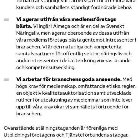
förbättrar ständigt vårt arbetssätt för att möta våra
kunders och samhällets ständigt förändrade behov.
Vi agerar utifrån våra medlems­företags
bästa.
Vi ingår i Almega och är en del av Svenskt
Näringsliv, men agerar oberoende av dessa utifrån
våra medlems­företags bästa gentemot intressenter i
branschen. Vi är den naturliga och kompetenta
samtalspartnern för offentlig sektor, näringsliv och
andra intressenter i debatten kring vuxnas lärande
och kompetens­utveckling.
Vi arbetar för branschens goda anseende.
Med
höga krav för medlemskap, omfattande etiska regler,
en objektiv kvalitetsauktorisation samt utvecklade
rutiner för uteslutning av medlemmar som inte lever
upp till våra krav ökar vi samhällets förtroende för
branschen.
Ovanstående ställningstaganden är förenliga med
Utbildnings­företagens och Tjänste­förbundens stadgar.