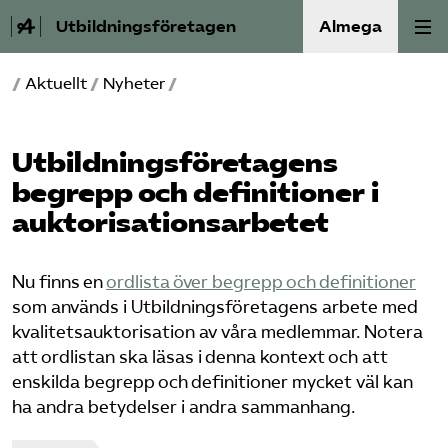
Utbildningsföretagen
Almega
/
Aktuellt
/
Nyheter
/
Bli medlem
Om Utbildnings­företagen
Utbildnings­företagens
begrepp och definitioner i
Våra frågor
auktorisations­arbetet
Auktorisation
Nu finns en
ordlista över begrepp och definitioner
som används i Utbildningsföretagens arbete med
Kontakt
kvalitetsauktorisation av våra medlemmar. Notera
att ordlistan ska läsas i denna kontext och att
Mina sidor (almega.se)
enskilda begrepp och definitioner mycket väl kan
ha andra betydelser i andra sammanhang.
Bli medlem