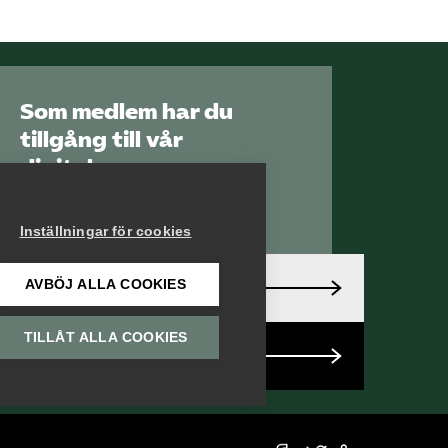
Som medlem har du
tillgång till vår
digitala
kunskapsbank
Arbetsgivarguiden
Inställningar för cookies
AVBÖJ ALLA COOKIES
Logga in
TILLÅT ALLA COOKIES
Bli medlem