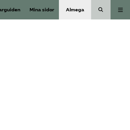
arguiden
Mina sidor
Almega
Bli medlem
Om Utbildnings­företagen
Våra frågor
Auktorisation
Kontakt