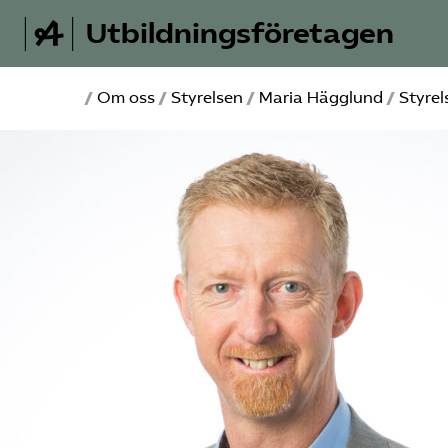
Utbildningsföretagen
/
Om oss
/
Styrelsen
/
Maria Hägglund
/
Styrel