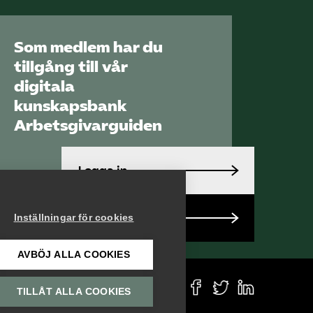
Mina sidor (almega.se)
Som medlem har du
tillgång till vår
Bli medlem
digitala
Logga in på
kunskapsbank
Arbetsgivarguiden
Arbetsgivarguiden
Sök på utbildningsforetagen.se
Logga in
Bli medlem
Inställningar för cookies
AVBÖJ ALLA COOKIES
TILLÅT ALLA COOKIES