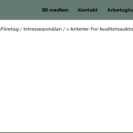
Bli medlem
Kontakt
Arbetsgiv
sföretag
/
Intresseanmälan
/
c-kriterier-for-kvalitetsaukto