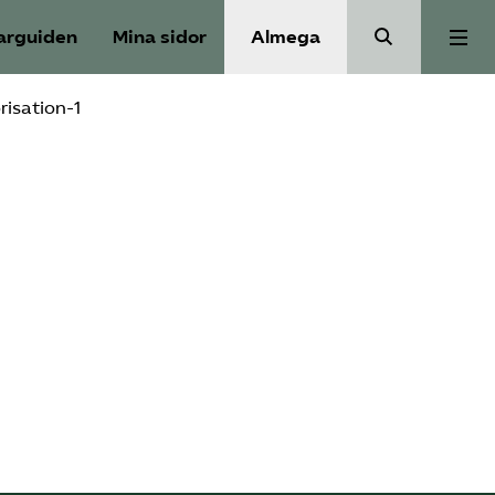
arguiden
Mina sidor
Almega
risation-1
Bli medlem
Om Utbildnings­företagen
Våra frågor
Auktorisation
Kontakt