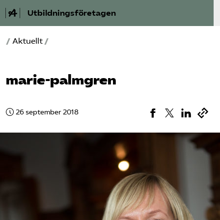
Utbildningsföretagen
/
Aktuellt
/
Bli medlem
Om Utbildnings­företagen
marie-palmgren
Våra frågor
26 september 2018
Auktorisation
Kontakt
Mina sidor (almega.se)
Bli medlem