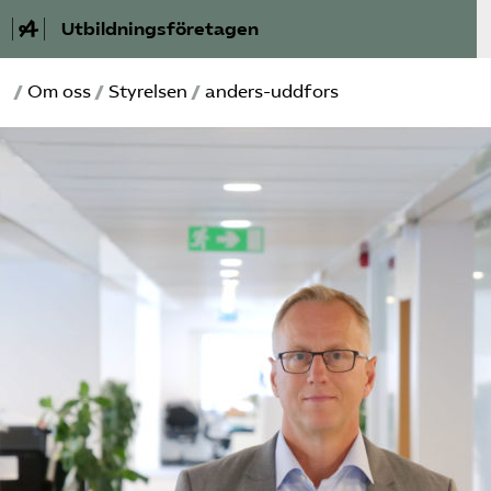
Utbildningsföretagen
/
Om oss
/
Styrelsen
/
anders-uddfors
Bli medlem
Om Utbildnings­företagen
Våra frågor
Auktorisation
Kontakt
Mina sidor (almega.se)
Bli medlem