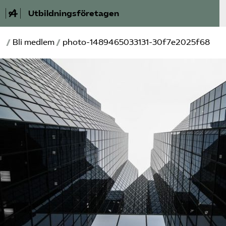
Utbildningsföretagen
/
Bli medlem
/
photo-1489465033131-30f7e2025f68
Bli medlem
Om Utbildnings­företagen
Våra frågor
Auktorisation
Kontakt
Mina sidor (almega.se)
Bli medlem