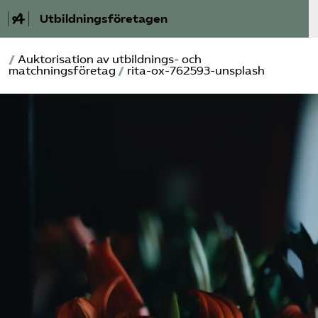
Utbildningsföretagen
/
Auktorisation av utbildnings- och
Bli medlem
matchningsföretag
/
rita-ox-762593-unsplash
Om Utbildnings­företagen
Våra frågor
Auktorisation
Kontakt
Mina sidor (almega.se)
Bli medlem