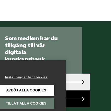
Mina sidor (almega.se)
Bli medlem
Logga in på
Som medlem har du
Arbetsgivarguiden
tillgång till vår
digitala
Sök på utbildningsforetagen.se
kunskapsbank
Arbetsgivarguiden
Inställningar för cookies
Logga in
AVBÖJ ALLA COOKIES
Bli medlem
TILLÅT ALLA COOKIES