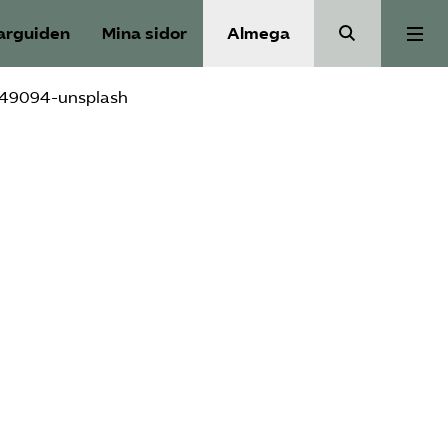
arguiden
Mina sidor
Almega
-349094-unsplash
Bli medlem
Om Utbildnings­företagen
Våra frågor
Auktorisation
Kontakt