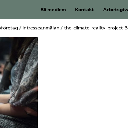
Bli medlem
Kontakt
Arbetsgiv
sföretag
/
Intresseanmälan
/
the-climate-reality-project