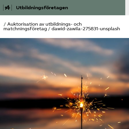
Utbildningsföretagen
/
Auktorisation av utbildnings- och
Bli medlem
matchningsföretag
/
dawid-zawila-275831-unsplash
Om Utbildnings­företagen
Våra frågor
Auktorisation
Kontakt
Mina sidor (almega.se)
Bli medlem