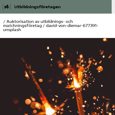
Utbildningsföretagen
/
Auktorisation av utbildnings- och
Bli medlem
matchningsföretag
/
david-von-diemar-677391-
unsplash
Om Utbildnings­företagen
Våra frågor
Auktorisation
Kontakt
Mina sidor (almega.se)
Bli medlem