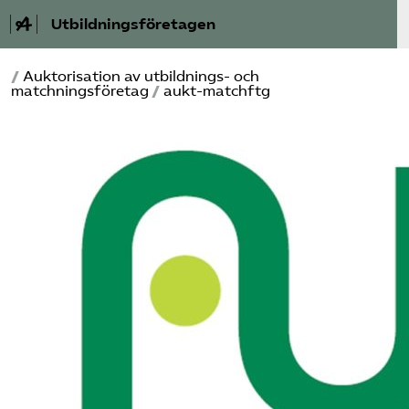
Utbildningsföretagen
/
Auktorisation av utbildnings- och
Bli medlem
matchningsföretag
/
aukt-matchftg
Om Utbildnings­företagen
Våra frågor
Auktorisation
Kontakt
Mina sidor (almega.se)
Bli medlem