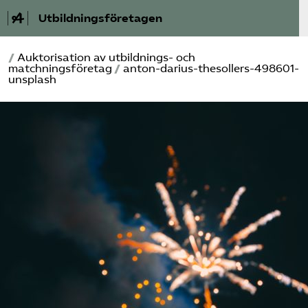
Utbildningsföretagen
/
Auktorisation av utbildnings- och
Bli medlem
matchningsföretag
/
anton-darius-thesollers-498601-
unsplash
Om Utbildnings­företagen
Våra frågor
Auktorisation
Kontakt
Mina sidor (almega.se)
Bli medlem