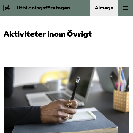
Utbildningsföretagen
Almega
Bli medlem
Aktiviteter inom Övrigt
Om Utbildnings­företagen
Våra frågor
Auktorisation
Kontakt
Mina sidor (almega.se)
Bli medlem