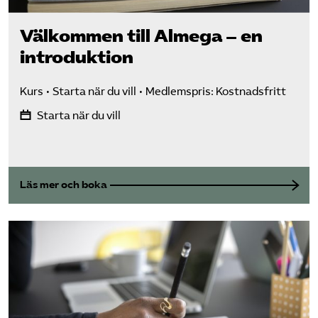
Logga in på Arbetsgivarguiden
Välkommen till Almega – en
introduktion
Sök på utbildningsforetagen.se
Kurs
Starta när du vill
Medlemspris: Kostnadsfritt
Starta när du vill
Läs mer och boka