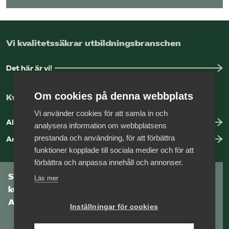
Vi kvalitetssäkrar utbildningsbranschen
Det här är vi!
Om cookies på denna webbplats
Kvalitetssäkring med vår auktorisation
Vi använder cookies för att samla in och
Allt om auktorisation
analysera information om webbplatsens
prestanda och användning, för att förbättra
Anmäl brister hos ett medlemsföretag
funktioner kopplade till sociala medier och för att
förbättra och anpassa innehåll och annonser.
Som medlem har du tillgång till vår digitala
Läs mer
kunskapsbank
Arbetsgivarguiden
Inställningar för cookies