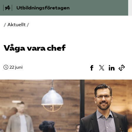
Utbildningsföretagen
/
Aktuellt
/
Bli medlem
Om Utbildnings­företagen
Våga vara chef
Våra frågor
22 juni
Auktorisation
Kontakt
Mina sidor (almega.se)
Bli medlem