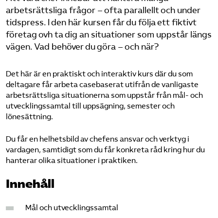
arbetsrättsliga frågor – ofta parallellt och under
Logga in på Arbetsgivarguiden
tidspress. I den här kursen får du följa ett fiktivt
företag ovh ta dig an situationer som uppstår längs
vägen. Vad behöver du göra – och när?
Sök på utbildningsforetagen.se
Det här är en praktiskt och interaktiv kurs där du som
deltagare får arbeta casebaserat utifrån de vanligaste
arbetsrättsliga situationerna som uppstår från mål- och
utvecklingssamtal till uppsägning, semester och
lönesättning.
Du får en helhetsbild av chefens ansvar och verktyg i
vardagen, samtidigt som du får konkreta råd kring hur du
hanterar olika situationer i praktiken.
Innehåll
Mål och utvecklingssamtal