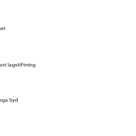
het
ant lagstiftning
mega Syd