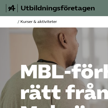
Utbildningsföretagen
/
Kurser & aktiviteter
MBL-för
rätt frå