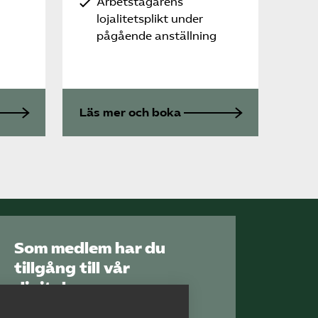
Arbetstagarens
lojalitetsplikt under
pågående anställning
Läs mer och boka
Som medlem har du
tillgång till vår
digitala
kunskapsbank