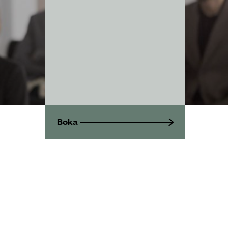
Mina sidor (almega.se)
Bli medlem
Logga in på
Arbetsgivarguiden
Sök på utbildningsforetagen.se
Boka