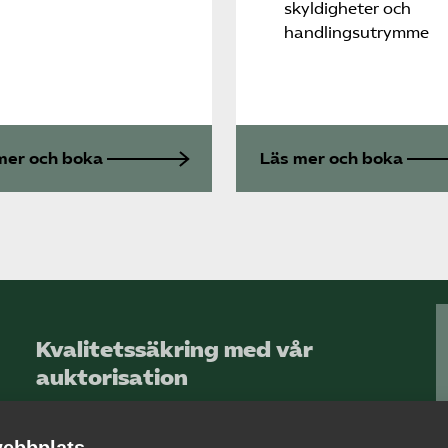
skyldigheter och
handlingsutrymme
mer och boka
Läs mer och boka
Kvalitetssäkring med vår
auktorisation
Allt om auktorisation