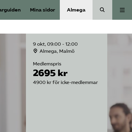
arguiden
Mina sidor
Almega
Bli medlem
9 okt, 09:00 - 12:00
Om Utbildnings­företagen
Almega, Malmö
Medlemspris
2695 kr
Våra frågor
4900 kr för icke-medlemmar
Auktorisation
Kontakt