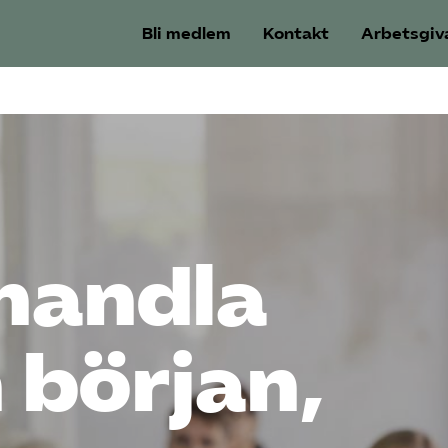
Bli medlem
Kontakt
Arbetsgiv
handla
n början,