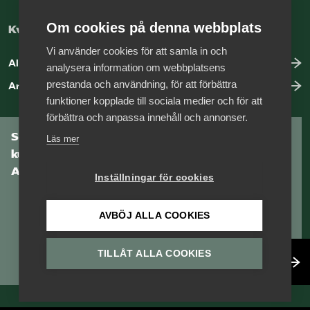
Om cookies på denna webbplats
Kvalitetssäkring med vår auktorisation
Vi använder cookies för att samla in och
Allt om auktorisation
analysera information om webbplatsens
prestanda och användning, för att förbättra
Anmäl brister hos ett medlemsföretag
funktioner kopplade till sociala medier och för att
förbättra och anpassa innehåll och annonser.
Som medlem har du tillgång till vår digitala
Läs mer
kunskapsbank
Arbetsgivarguiden
Inställningar för cookies
AVBÖJ ALLA COOKIES
TILLÅT ALLA COOKIES
Logga in
Bli medlem