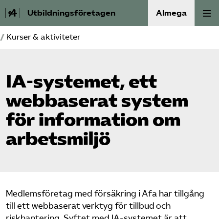
Utbildningsföretagen
Almega
/
Kurser & aktiviteter
Bli medlem
Om Utbildnings­företagen
IA-systemet, ett
webbaserat system
Våra frågor
för information om
Auktorisation
arbetsmiljö
Kontakt
Mina sidor (almega.se)
Medlemsföretag med försäkring i Afa har tillgång
till ett webbaserat verktyg för tillbud och
Bli medlem
riskhantering. Syftet med IA-systemet är att