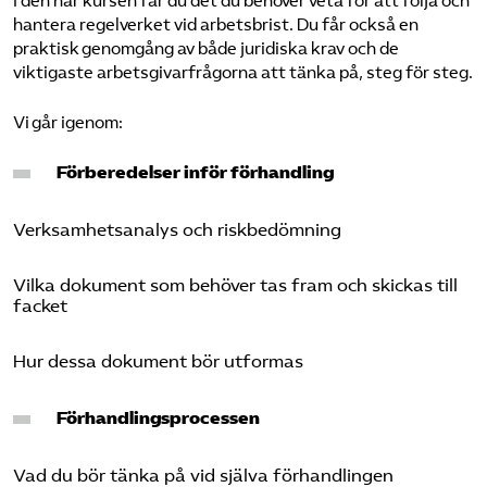
I den här kursen får du det du behöver veta för att följa och
hantera regelverket vid arbetsbrist. Du får också en
Logga in på Arbetsgivarguiden
praktisk genomgång av både juridiska krav och de
viktigaste arbetsgivarfrågorna att tänka på, steg för steg.
Sök på utbildningsforetagen.se
Vi går igenom:
Förberedelser inför förhandling
Verksamhetsanalys och riskbedömning
Vilka dokument som behöver tas fram och skickas till
facket
Hur dessa dokument bör utformas
Förhandlingsprocessen
Vad du bör tänka på vid själva förhandlingen