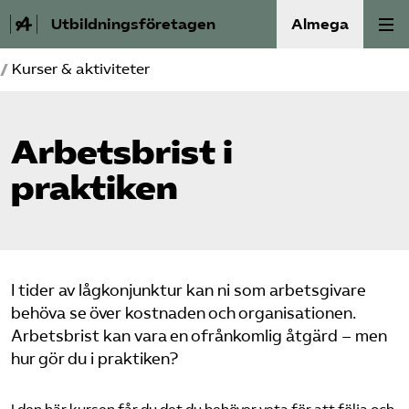
Utbildningsföretagen
Almega
/
Kurser & aktiviteter
Bli medlem
Om Utbildnings­företagen
Arbets­brist i
praktiken
Våra frågor
Auktorisation
Kontakt
I tider av lågkonjunktur kan ni som arbetsgivare
behöva se över kostnaden och organisationen.
Mina sidor (almega.se)
Arbetsbrist kan vara en ofrånkomlig åtgärd – men
hur gör du i praktiken?
Bli medlem