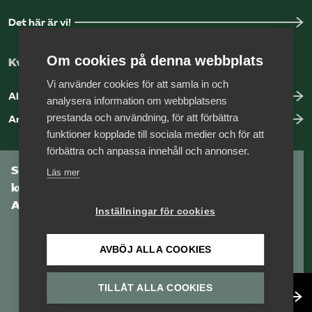
Det här är vi!
Om cookies på denna webbplats
Kvalitetssäkring med vår auktorisation
Vi använder cookies för att samla in och
Allt om auktorisation
analysera information om webbplatsens
prestanda och användning, för att förbättra
Anmäl brister hos ett medlemsföretag
funktioner kopplade till sociala medier och för att
förbättra och anpassa innehåll och annonser.
Som medlem har du tillgång till vår digitala
Läs mer
kunskapsbank
Arbetsgivarguiden
Inställningar för cookies
AVBÖJ ALLA COOKIES
TILLÅT ALLA COOKIES
Logga in
Bli medlem